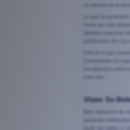
no siempre es el para
Lo que he aprendido 
forma de vida diferen
desafíos (barreras id
gratificante. No voy
Esto es lo que siemp
Comprendan los requi
los aspectos práctic
todo eso.
Visas: Su Bol
Bien, hablemos de vi
quedarse indefinidam
eludir las reglas, y n