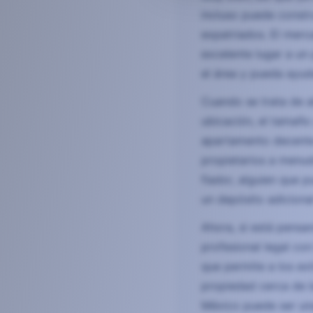
incluso puede constr
expatriados. El merc
excelente lugar a un
el área y pueda ayud
Cuando se trata de a
ubicación, el tamañ
apartamento decente
propietarios a menud
fiador, alguien que p
un depósito adicional
Ahora, si está pensa
profesional legal co
que permite a los ex
propiedad cerca de l
México puede ser una