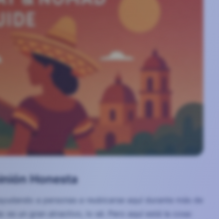
inión Honesta
ayudando a personas a reubicarse aquí durante más de
: es un gran atractivo, lo sé. Pero aquí está la cosa: