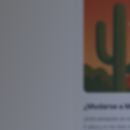
¿Mudarse a M
¿Está pensando en m
5 años y lo he visto 