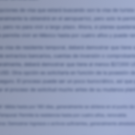
opciones de visa que estará buscando son la visa de turist
neralmente la obtendrá en el aeropuerto), pero solo le perm
, pero no para vivir a largo plazo. Ahora, si planea quedar
le permite vivir en México hasta por cuatro años y puede re
una visa de residente temporal, deberá demostrar que tiene 
e extractos bancarios, cuentas de inversión o comprobante
ralmente, deberá demostrar que tiene al menos $27,000 US
USD. Otra opción es solicitarla en función de la posesión d
 seguro. El proceso puede ser un poco burocrático, así qu
 el proceso de solicitud mucho antes de su mudanza plani
: Válida hasta por 180 días, generalmente se obtiene en el punto de
emporal: Permite la residencia hasta por cuatro años, renovable.
eros: Demostrar ingresos o activos suficientes, generalmente alrede