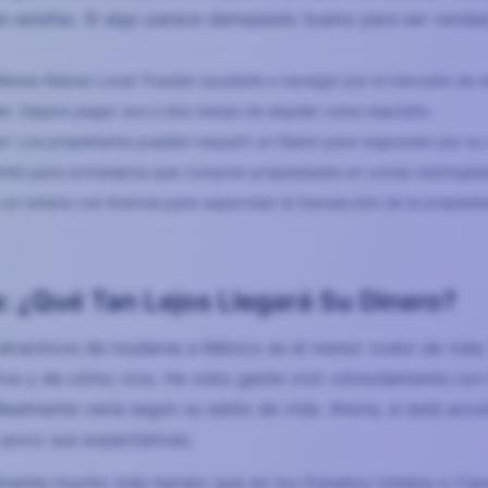
s estafas. Si algo parece demasiado bueno para ser verdad
ienes Raíces Local: Pueden ayudarle a navegar por el mercado de alq
ler: Espere pagar uno o dos meses de alquiler como depósito.
or: Los propietarios pueden requerir un fiador para responder por su 
rido para extranjeros que compren propiedades en zonas restringidas
 un notario con licencia para supervisar la transacción de la propied
: ¿Qué Tan Lejos Llegará Su Dinero?
tractivos de mudarse a México es el menor costo de vida.
va y de cómo viva. He visto gente vivir cómodamente con
almente varía según su estilo de vida. Ahora, si está aco
n poco sus expectativas.
ralmente mucho más barato que en los Estados Unidos o Ca