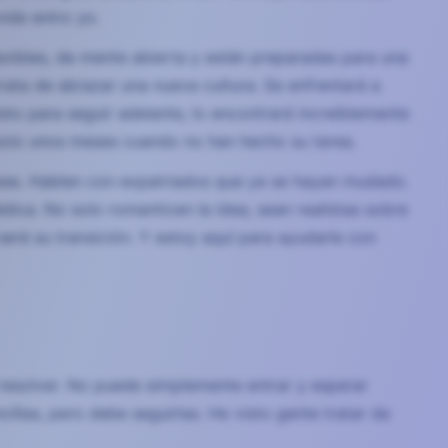
onde entro yo.
exibles, de mente abierta y están preparadas para una
rata de abrazar una nueva cultura. Se enfrentará a
listo para seguir adelante, lo encontrará increíblemente
 solo unos meses cuando no han hecho su tarea.
 áreas. Hablen con expatriados que ya se hayan mudado.
dica. No solo romanticen la idea, sean realistas sobre
erá su transición. Y estoy aquí para ayudarle con
resolver. No puede simplemente entrar y esperar
llas, pero debe seguirlas. He visto gente tratar de