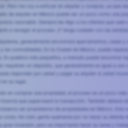
uir. Pero me voy a enfocar en alquilar y comprar, ya que 
ado de alquiler en México puede ser un poco como una jung
 precio razonable. Siempre les digo a los clientes que usen
arle a navegar el proceso. ¡Y tenga cuidado con las estafas
lquileres, generalmente encontrará apartamentos, casas y 
o y las comodidades. En la Ciudad de México, puede esper
. En pueblos más pequeños, a menudo puede encontrar lu
o requieren un depósito, que generalmente es igual a uno 
ueda responder por usted y pagar su alquiler si usted incum
 en su lugar.
ndo en comprar una propiedad, el proceso es un poco más 
n licencia que supervisará la transacción. También deberá 
tranjeros ser propietarios de propiedades en México. Esto
a costa. He visto gente quemarse por no hacer su debida d
 gran inversión, pero es importante hacer su tarea y trabaj