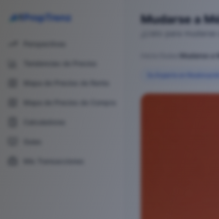
PropTrenz
Mudarse a Méx
¿Listo para mudarse 
Perspectivas
Inicio
/
Guías
/
Tendencias de Precios
Su Experto en Reubicaci
Mapa de Precios de Renta
Mudarse a México: Su
Mapa de Precios de Compra
Calculadoras
Guías
Mis Transacciones