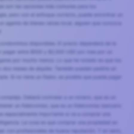
esas son las opciones más comunes para los
la, pero con el enfoque correcto, puede encontrar un
 un agente de bienes raíces local, alguien que conozca
!
condominios disponibles. El precio dependerá de la
ar pagar entre $500 y $2,000 USD por mes por un
gares por mucho menos. Lo que he notado es que los
o dos meses de alquiler. También pueden pedirle un
ple. Si no tiene un fiador, es posible que pueda pagar
complejo. Deberá contratar a un notario, que es un
obtener un
fideicomiso
, que es un fideicomiso bancario
 es especialmente importante si va a comprar una
iligencia. La cosa es que comprar una propiedad en
ar con profesionales de buena reputación. Y en serio,