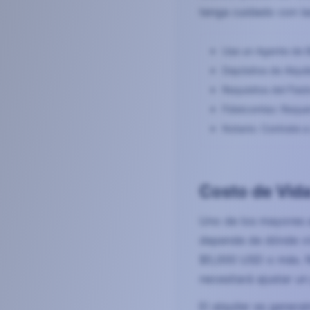
tenga cuidado con la
Use un Agente de B
Depósitos de Alqui
Requisitos del Fiad
Fideicomiso: Reque
Notario: Contrate a
Costo de Vida
Uno de los mayores a
depende de dónde vi
$5,000 USD o más. Re
necesitará ajustar u
El alquiler es gene