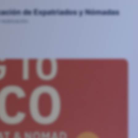
icación de Expatriados y Nómadas
reubicación.
madas