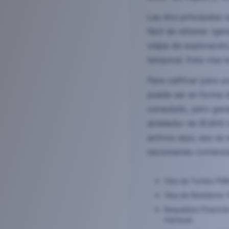
Las dos principales 
fácil de obtener (ge
viajes de exploración
temporal. Esta visa 
Para calificar para 
puede ser en forma d
consulado, pero gene
alrededor de $1,600 
activos aquí, eso es
recomiendo comenzar
Visa de Turista FMM
Visa de Residente T
Requisitos Financi
mensual.