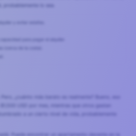
, probablemente lo sea.
uiler y evitar estafas.
capacidad para pagar el alquiler.
 (cerca de la costa).
ad.
 Pero, ¿cuánto más barato es realmente? Bueno, eso
 $1,500 USD por mes, mientras que otros gastan
stumbrado a un cierto nivel de vida, probablemente
nadá. Puede encontrar un apartamento decente en la