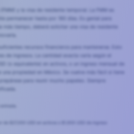
a (FMM) y la visa de residente temporal. La FMM es
ite permanecer hasta por 180 días. Es genial para
se más tiempo, deberá solicitar una visa de residente
novarla.
suficientes recursos financieros para mantenerse. Esto
s de ingresos. La cantidad exacta varía según el
D (o equivalente) en activos, o un ingreso mensual de
e una propiedad en México. Se vuelve más fácil si tiene
e prepárese para reunir mucho papeleo. Siempre
ficada.
 entrada.
dor de $27,000 USD en activos o $1,600 USD de ingreso