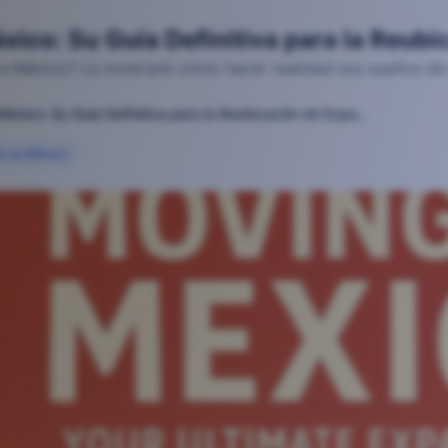
ico: Su Guía Definitiva para la Reub
a México? Le mostraré cómo hacer realidad sus sueños de 
Mudarse a México: Su Guía Definitiva para la Reubicación de Expatriados y Nómadas
2025-11-16T16:55:50.772Z
ón en México
 Guía Definitiva para la Reubicación de Expatriados y Nó