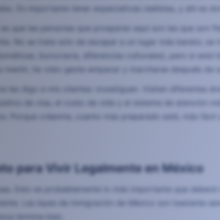
íso. Es importante tener expectativas realistas, y ahí es d
es que las personas que prosperan aquí son las que son fl
te. No se trata solo de escapar a un lugar más barato; se t
iomáticas, burocracia, diferencias culturales), pero si está 
 a mentir, he visto gente empacar y marcharse después de
re les digo a mis clientes: investiguen. Visiten diferentes
sitos de visa, el costo de vida y el sistema de atención mé
os. Porque créanme, cuanto más preparado esté, más fácil s
eto para Vivir Legalmente en México
sas. Esto es probablemente lo más importante que deberá 
ente. Las leyes de inmigración de México son bastante senci
unca termina bien.