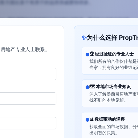
客方面比某个有房子的远房亲戚要快得多。
liza）通常需要的文件包括3个月的银行对账单，显示收入为租金的3倍。
人都需要临时或永久居留卡（Residente Temporal/Permanente
✨
为什么选择 PropT
FMM），您的选择将减少80%，并且您可能需要支付更高的押金。
墨西哥，公司担保（fiador corporativo）是一种选择。
的房地产专业人士联系。
🏆
经过验证的专业人士
下用现金支付调查费（investigación）；这是一种常见的小额诈骗。
我们所有的合作伙伴都是
专家，拥有良好的业绩记
管理您的期望
🗺️
本地市场专业知识
深入了解墨西哥房地产市
万别。根据社区和房东的心情，您可能会花20,000比索租到一个
找不到的本地见解。
什么。在墨西哥，“不带家具”（unfurnished）通常意味着
空
 muebles”。如果房源上写着“半家具”（semi-furnished
📊
数据驱动的洞察
（有白色家电/电器吗？）。
获取全面的市场数据、分
出明智的决策。
水电杂费。您需要另外支付电费（CFE）、燃气费、水费和网费