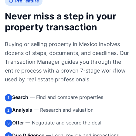
Pro Feature
Never miss a step in your
property transaction
Buying or selling property in Mexico involves
dozens of steps, documents, and deadlines. Our
Transaction Manager guides you through the
entire process with a proven 7-stage workflow
used by real estate professionals.
Search
—
Find and compare properties
1
Analysis
—
Research and valuation
2
Offer
—
Negotiate and secure the deal
3
Due Diligence
—
Legal review and inspections
4