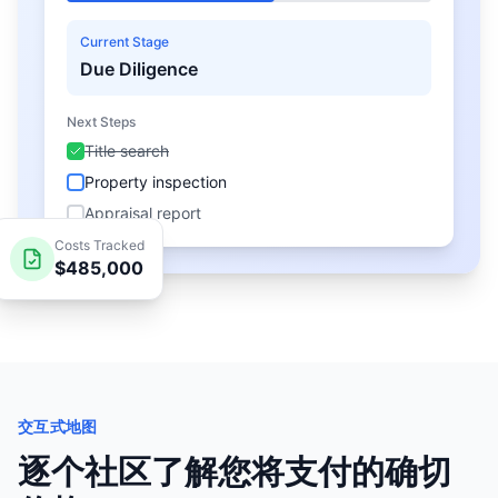
Current Stage
Due Diligence
Next Steps
Title search
Property inspection
Appraisal report
Costs Tracked
$485,000
交互式地图
逐个社区了解您将支付的确切