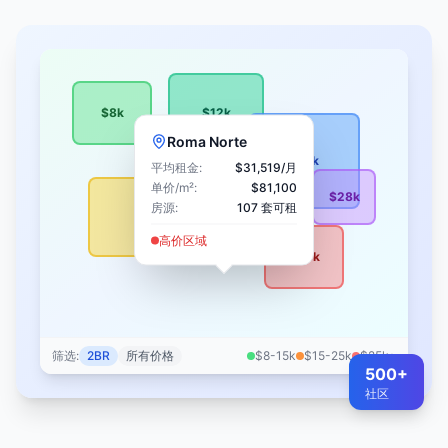
$8k
$12k
Roma Norte
$18k
平均租金:
$31,519/
月
单价/m²:
$81,100
$28k
房源:
107
套可租
$22k
$15k
高价区域
$35k
筛选:
2BR
所有价格
$8-15k
$15-25k
$25k+
500+
社区