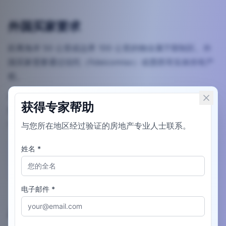
外国买家要求
距离海岸 50 公里或边界 100 公里的物业属于限制区。外
国买家需要通过信托（fideicomiso）或墨西哥实体持有产
权。
外交部（SRE）为每个信托发放许可证。银行收取初始设置
获得专家帮助
费（MXN 15,000 – 25,000），年度管理费平均为 MXN
10,000 – 20,000。
与您所在地区经过验证的房地产专业人士联系。
姓名
*
限制区距离
50 km 海岸线 / 100 km 国际边界
电子邮件
*
尽职调查清单