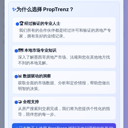
卖方或公证人信托账户。跨境投资者通常与美国的托管提供
✨
为什么选择 PropTrenz？
商合作，以遵守反洗钱（AML）要求。
🏆
经过验证的专业人士
使用托管时，公证人必须在记录契约之前收到资金释放信。
我们所有的合作伙伴都是经过许可和验证的房地产专
汇率波动意味着大多数买家提前几天交付比索，以避免最后
家，拥有良好的业绩记录。
时刻的复杂情况。
🗺️
本地市场专业知识
深入了解墨西哥房地产市场、法规和您在其他地方找
不到的本地见解。
想投资墨西哥房地产吗？
📊
数据驱动的洞察
与经过验证的房地产专业人士联系，他们可以在
获取全面的市场数据、分析和定价情报，帮助您做出
每一步为您提供帮助。
明智的决策。
上个月有47位投资者建立了联系🤝
🤝
全程支持
获得专家帮助
从房产搜索到交易完成，我们将为您提供个性化的指
导，陪伴您的每一步。