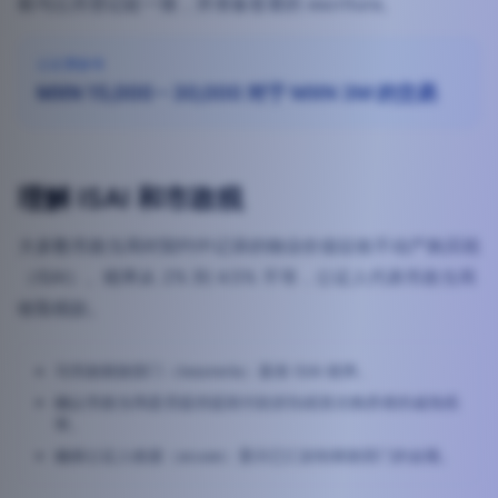
权与公共登记处一致，并准备签署的 escritura。
公证费参考
MXN 15,000 – 30,000 对于 MXN 3M 的交易
理解 ISAI 和市政税
大多数市政当局对契约中记录的物业价值征收不动产购买税
（ISAI）。税率从 2% 到 4.5% 不等，公证人代表市政当局
收取税款。
与市政财政部门（tesorería）基准 ISAI 税率。
确认市政当局是否提供提前付款折扣或首次购房者的减免税
率。
确保公证人收据（acuse）显示已汇款给财政部门的金额。