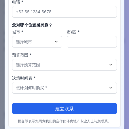
电话
*
严肃的投资者会组织一个尽职调查文件，其中包含地籍证
书、无留置权证书、业主协会合规信和物业税支付证明
（predial）。
您对哪个位置感兴趣？
城市
*
市/区
*
由于许多卖方依赖纸质档案，公证处可能需要 1–2 周的时
间从公共登记处检索认证副本。将此时间表纳入您的交易预
选择城市
期。
预算范围
*
选择预算范围
在 90 天内签发的地籍证书（certificado catastral）。
无留置权证书（certificado de libertad de gravamen）。
决策时间表
*
涵盖当前年度的物业税收据。
您计划何时购买？
业主协会证明显示没有未支付费用。
建立联系
资金流动和托管选项
提交即表示您同意我们的合作伙伴房地产专业人士与您联系。
墨西哥不要求托管，许多交易在签署当天依赖于直接转账给