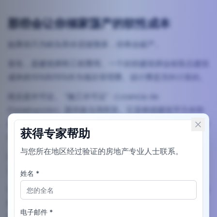
那些会让你倾家荡产的软性成本
如果你只为砖头和水泥做预算，你将会破产。
首先，是建筑师和工程费用。一个好的建筑师会收取总建筑
成本的10%到15%作为项目管理费。设计费是另外计算的。
然后是许可证。 “施工许可证”（Licencia de
Construcción）因市政当局而异。它是根据建筑平方米和
建筑类型计算的。这不仅仅是盖个章那么简单；它涉及检查
获得专家帮助
和官僚程序。
与您所在地区经过验证的房地产专业人士联系。
但这里有一个大头：
IMSS
（社会保障局）。这是让外国人
震惊的一项费用。
姓名
*
作为项目的所有者，你最终要为你工地上每个工人的社会保
障金负责。即使你雇佣了承包商，如果他们不支付IMSS，
电子邮件
*
政府会来找
你
，并对你的房产设置留置权。