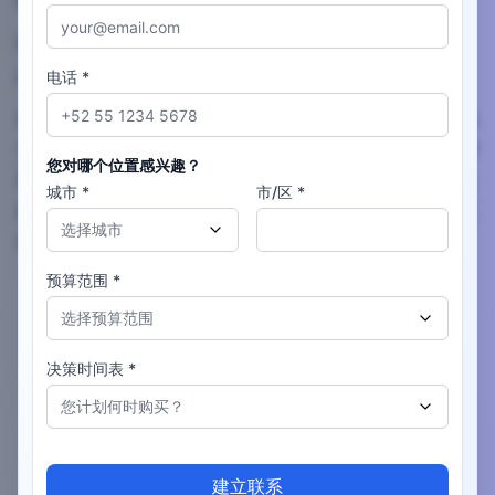
IMSS是根据该类型工作的估算劳动力因素计算的。它可能
占到你劳动力成本的25-30%。这是一笔巨款。
电话
*
你还需要与工会（Sindicatos）打交道。在墨西哥的许多地
方，你动工的第一天就会有工会代表出现，要求支付一笔费
您对哪个位置感兴趣？
用来“保护”你的工地。这基本上就是敲诈，但这也是游戏规
城市
*
市/区
*
则的一部分。如果你不付钱，他们可以用罢工旗帜让你的工
选择城市
地停工。
预算范围
*
在向任何承包商支付最后一笔款项之前，一定要索取IMSS
选择预算范围
出具的“无欠款证明”（Carta de No Adeudo）。
公共设施接入（CFE的电力，当地水务局）可能需要数月时
决策时间表
*
间，如果基础设施没有直接连接到地块边界，费用可能高达
数千美元。
您计划何时购买？
“竣工证明”（Terminación de Obra）是最终的许可证，用
于房屋的正式注册；没有它，你就无法出售。
建立联系
土壤研究（Mecánica de Suelos）在许多地区是强制性