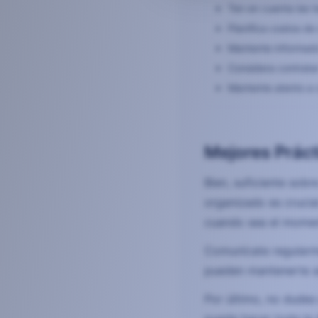
Ten en cuenta las t
Planifica costos de
Mantente informado
Considera contratar
Mantente atento a c
Mejores Práct
Bien, suficiente sob
organizado es crucia
cuando sea el momen
Comunícate regularme
pueden mantenerte ac
Por último, no dudes