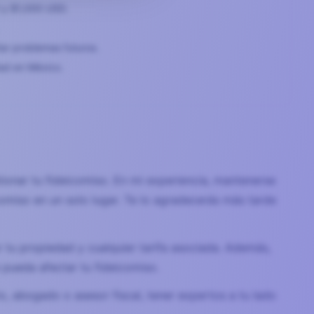
0 y $1,000 USD.
tar problemas futuros.
dad en México.
tionar tu fideicomiso. En mi experiencia, mantenerse
omiso en un solo lugar. Te lo agradecerás más tarde
 tu propiedad y cualquier tarifa asociada. Además,
pueda afectar tu fideicomiso.
o, abogado o asesor fiscal, tener expertos a tu lado