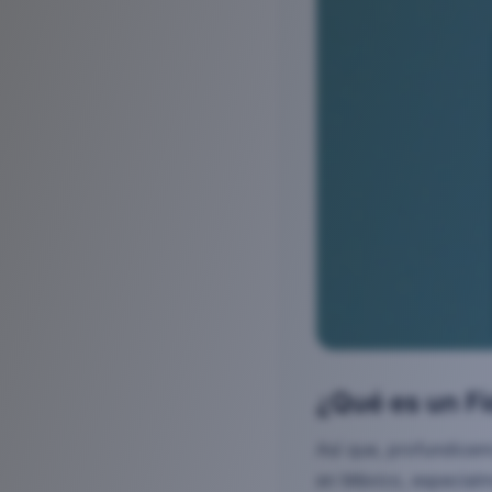
¿Qué es un F
Así que, profundicem
en México, especialm