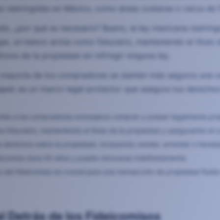
 restringidas en México, como áreas costeras o cerca de f
do, ¿por qué es necesario? Bueno, la ley mexicana restringe
gar, un banco actúa como fiduciario, manteniendo el título
icios de la propiedad sin infringir ninguna ley.
a mayoría de los compradores se sienten más seguros una 
pel; es un marco legal protector que asegura tus derechos
mite a los compradores extranjeros comprar y poseer legalmente pro
 fiduciario, manteniendo el título de la propiedad y asegurando el 
s derechos sobre la propiedad, incluyendo vender, arrendar o hereda
deicomiso dura 50 años y puede renovarse indefinidamente.
 del fideicomiso es crucial para una transacción de propiedad fluid
l Detrás de los Fideicomisos