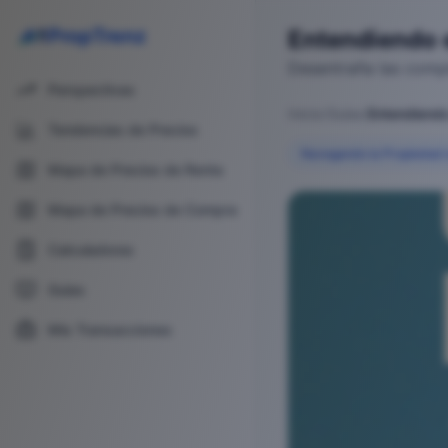
PropTrenz
Entendiendo 
Desentraña las compl
Perspectivas
Inicio
/
Guías
/
Tendencias de Precios
Navegando la Propiedad 
Mapa de Precios de Renta
Entendiendo el Fide
Mapa de Precios de Compra
Calculadoras
Guías
Mis Transacciones