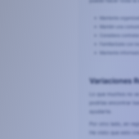
puede hacer toda la d
Mantente organizad
Mantén una comunic
Considera contratar
Familiarízate con l
Mantente informado 
Variaciones R
Lo que muchos no se 
podrías encontrar ba
ayudarte.
Por otro lado, en re
He visto que esto cr