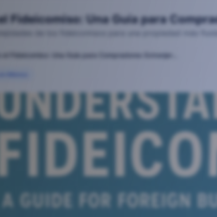
el Fideicomiso: Una Guía para Compra
ejidades de los fideicomisos para una propiedad más flui
Entendiendo el Fideicomiso: Una Guía para Compradores Extranjeros en México
2025-11-12T23:41:42.377Z
en México
icomiso: Una Guía para Compradores Extranjeros en México