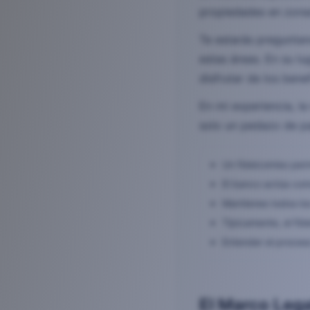
propiedades en zonas
Te estarás preguntan
estas áreas. En su lu
disfrutar de los benef
En mi experiencia, l
solo un pedazo de pa
Un fideicomiso per
El banco actúa como
Mantienes todos lo
Típicamente, el fi
Entender el proceso
El Marco Lega