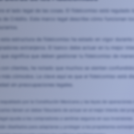
e el lado legal de las cosas. El fideicomiso está regulado 
s de Crédito. Este marco legal describe cómo funcionan lo
ciarios.
 esta estructura de fideicomiso ha estado en vigor durant
radores extranjeros. El banco debe actuar en tu mejor inter
lo que significa que deben gestionar tu fideicomiso de mane
 con clientes, he notado que muchos se sienten confundidos
 más cómodos. La clave aquí es que el fideicomiso está d
iedad sin preocupaciones legales.
 respaldado por la Constitución Mexicana y las leyes de operaciones 
carios tienen un deber fiduciario de actuar en el mejor interés del pro
egal ayuda a los compradores a sentirse seguros en sus inversiones.
tán diseñados para adaptarse y proteger a los propietarios extranje