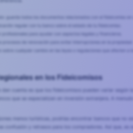
iferencia.
o: guarda todos los documentos relacionados con el fideicomiso en u
ación regular con tu banco sobre el estado de tu fideicomiso.
 profesionales para ayudar con aspectos legales y financieros.
os procesos de renovación para evitar interrupciones en la propiedad
sobre cualquier cambio en las leyes o regulaciones que afecten a lo
egionales en los Fideicomisos
dan cuenta es que los fideicomisos pueden variar según l
ncos que se especializan en inversión extranjera. A menud
giones menos turísticas, podrías encontrar bancos que no es
ea confusión y retrasos para los compradores. Así que, es e