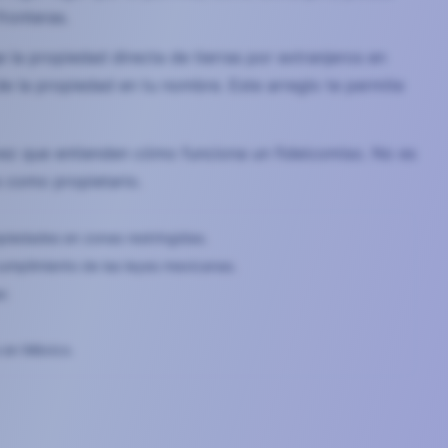
ronteras.
 la propiedad directa de tierras por extranjeros en
 de la propiedad en tu nombre. Este arreglo te permite
vez que entienden cómo funciona un fideicomiso. No es
 como propietario.
piedades en zonas restringidas.
cumplimiento de las leyes mexicanas.
r.
a en México.