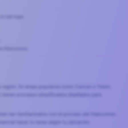
n solo lugar.
.
s fideicomisos.
a región. En áreas populares como Cancún o Tulum,
o tienen procesos simplificados diseñados para
tán tan familiarizados con el proceso del fideicomiso.
sencial hacer tu tarea según tu ubicación.