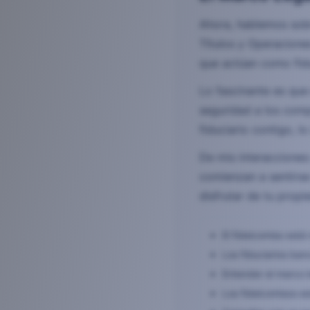
Ahora, hablemos sobr
Títulos y Operacione
que actúan como fidu
Lo fascinante es que
seguridad a los comp
fiduciario contigo, 
De mis interacciones
comienzan a sentirse
disfrutar de tu prop
El fideicomiso está
Los fiduciarios ban
Entender el marco l
Los fideicomisos es