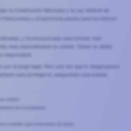
bajo la Constitución Mexicana y la Ley General de
s fideicomisos y proporciona pautas para los bancos
e décadas, y ha evolucionado para brindar más
és; eres esencialmente su cliente. Tienen un deber
ra responsable.
 por la jerga legal. Pero una vez que lo desglosamos,
iseñado para protegerte, asegurando que puedas
de crédito.
pietario de la propiedad.
ros a medida que evolucionan las leyes.