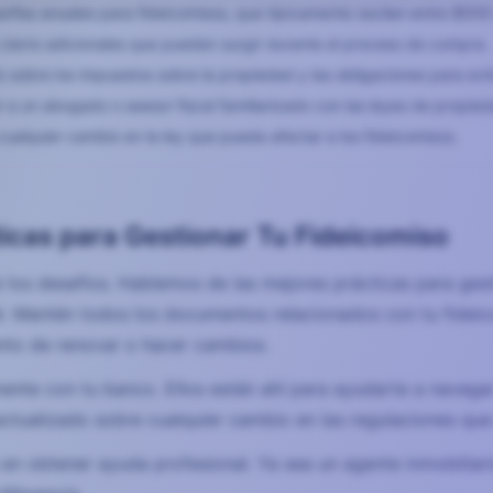
arifas anuales para fideicomisos, que típicamente oscilan entre $50
 cierre adicionales que pueden surgir durante el proceso de compra.
 sobre los impuestos sobre la propiedad y las obligaciones para evi
 a un abogado o asesor fiscal familiarizado con las leyes de propie
ualquier cambio en la ley que pueda afectar a los fideicomisos.
icas para Gestionar Tu Fideicomiso
re los desafíos. Hablemos de las mejores prácticas para ges
l. Mantén todos los documentos relacionados con tu fideic
to de renovar o hacer cambios.
nte con tu banco. Ellos están ahí para ayudarte a navegar
tualizado sobre cualquier cambio en las regulaciones que 
 en obtener ayuda profesional. Ya sea un agente inmobiliari