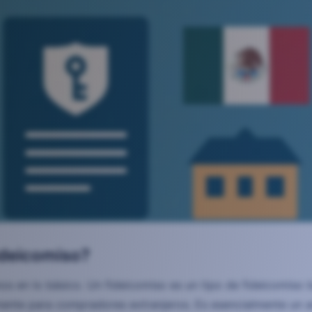
ideicomiso?
os en lo básico. Un fideicomiso es un tipo de fideicomiso b
ente para compradores extranjeros. Es esencialmente un ar