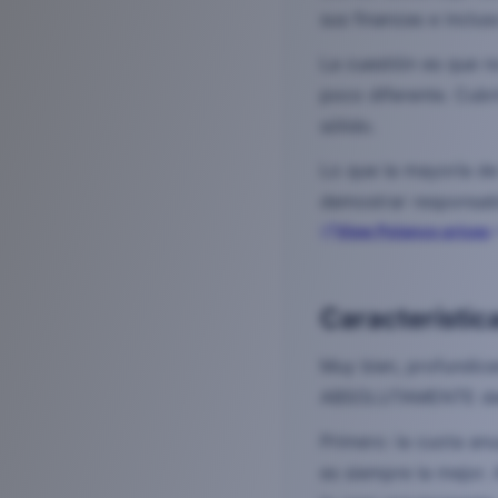
sus finanzas e inclus
La cuestión es que n
poco diferente. Cubr
sólido.
Lo que la mayoría de 
demostrar responsab
View Polanco prices
Característic
Muy bien, profundice
ABSOLUTAMENTE debes
Primero: la cuota anu
es siempre la mejor. 