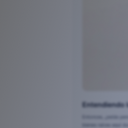
Entendiendo l
Entonces, ¿estás pen
bienes raíces aquí d