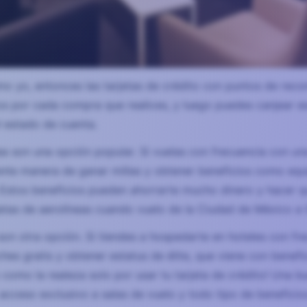
mo yo, entonces las tarjetas de crédito con puntos de recom
s por cada compra que realices, y luego puedes canjear eso
l estado de cuenta.
ea son una opción popular. Si vuelas con frecuencia con una
nte manera de ganar millas y obtener beneficios como equi
. Estos beneficios pueden ahorrarte mucho dinero y hacer
etas de aerolíneas cuando vuelo de la Ciudad de México a 
son otra opción. Si tiendes a hospedarte en hoteles con fre
hes gratis y obtener estatus de élite, que viene con benef
 como la realeza solo por usar tu tarjeta de crédito! Una 
acceso exclusivo a salas de vuelo y todo tipo de beneficio