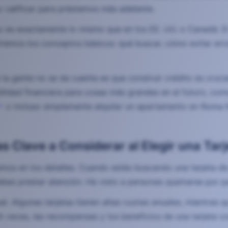
o calificar para préstamos más adelante.
o es exactamente lo mismo que en los EE. UU. o Canadá. E
iremos los conceptos básicos: qué buscar, cómo evitar erro
la gente no se da cuenta es que construir crédito es crucia
ilidad financiera para cosas más grandes en el futuro, c
o incluso simplemente alquilar un apartamento en Roma
as Clave a Considerar al Elegir una Tarj
mos en los detalles. Cuando estés buscando una tarjeta de 
 prestar atención. He visto a personas quemarse por pasa
al. Algunas tarjetas tienen altas cuotas anuales, mientras 
A veces, las recompensas y los beneficios de una tarjeta c