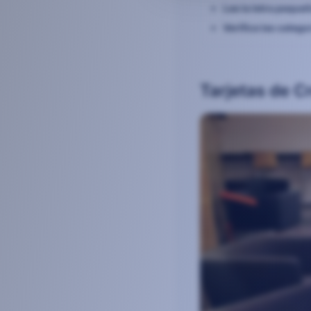
Lee la letra pequeñ
Verifica las catego
Tarjetas de C