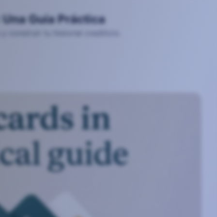
 Una Guía Práctica
construir tu historial crediticio.