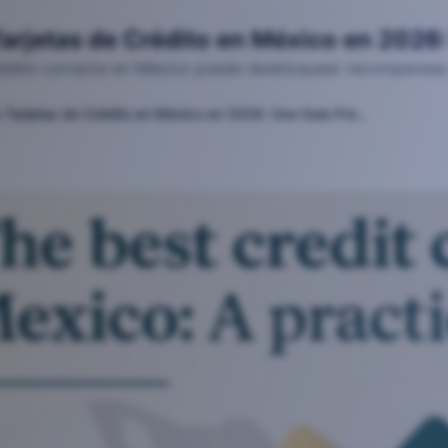
arjetas de Crédito en México en 2026:
crédito correcta en México puede desbloquear recompensas y 
Las Mejores Tarjetas de Crédito en México en 2026: Una Guía Práctica
25-12-19T20:51:51.007Z
 de Crédito en México en 2026: Una Guía Práctica