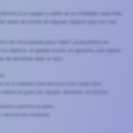
 cobrará si no pagas tu saldo en su totalidad cada mes.
as tasas de interés en algunas tarjetas aquí son una
untos de recompensa para viajar? ¿Descuentos en
n tu objetivo. Si gastas mucho en gasolina, una tarjeta
s de aerolínea sean lo tuyo.
sto.
o en su totalidad cada mes para evitar cargos altos.
 hábitos de gasto (por ejemplo, devolución de efectivo,
sidades y patrones de gasto.
 servicios de conserjería.