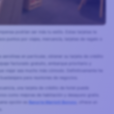
pensa podrían ser más tu estilo. Estas tarjetas te
s puntos por viajes, mercancía, tarjetas de regalo o
 aerolínea en particular, obtener su tarjeta de crédito
paje facturado gratuito, embarque prioritario y
 que viajar sea mucho más cómodo. Definitivamente he
Guadalajara para reuniones de negocios.
cuencia, una tarjeta de crédito de hotel puede
icios como mejoras de habitación y desayuno gratis.
buena opción es
Banorte Marriott Bonvoy
, ofrece un
s.