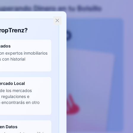
uperando Dinero en tu Bolsillo
PropTrenz?
icados
on expertos inmobiliarios
 con historial
ercado Local
de los mercados
, regulaciones e
o encontrarás en otro
en Datos