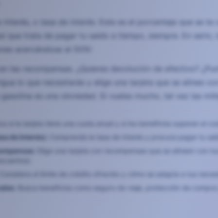
.
 interés, o
tasa de interés
. Este es el porcentaje que se te
 que trata de pagar tu saldo a tiempo, siempre. En serio, l
gunas acercándose al 50%!
 en las recompensas. ¿Quieres devolución de efectivo? ¿P
igua lo que necesitarás y elige una tarjeta que se alinee co
asolina es una obviedad. Si vuelas mucho, tal vez las milla
ca si la tarjeta tiene una cuota anual y si los beneficios superan el co
sa de Interés):
Comprende la tasa de interés y procura pagar tu sald
compensas:
Elige una tarjeta con recompensas que se alineen con tus
scuentos).
Considera el límite de crédito ofrecido y cómo se adapta a tus nece
ales:
Busca beneficios como seguro de viaje, protección de compra y