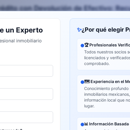
rédito con Devolución de Efectivo: Rec
e un Experto
✨
¿Por qué elegir 
sional inmobiliario
🏆
Profesionales Verif
Todos nuestros socios s
licenciados y verificados
comprobado.
🗺️
Experiencia en el M
Conocimiento profundo 
inmobiliarios mexicanos
información local que n
lugar.
📊
Información Basada 