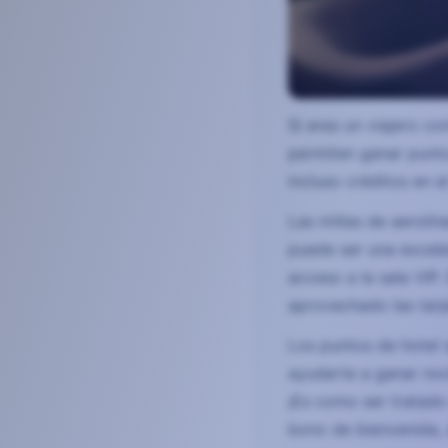
Si eres un viajero co
permiten ganar punto
incluso créditos en e
Las millas de aerolín
puede ser una excele
acceso a la sala VIP
aprovechado las tarj
Los puntos de hotel 
ayudarte a ganar noc
¡Es como ser tratado
bono de bienvenida, 