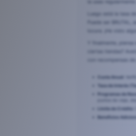
la usas regularmente
Luego está la tasa de
Puede ser BRUTAL, así
locura. ¡He visto al
Y finalmente, piensa
ciertas tiendas? Aver
con recompensas de g
Cuota Anual:
Verifi
Tasa de Interés (Ta
Programas de Re
puntos de viaje, de
Límite de Crédito:
Beneficios Adicion