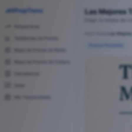
PropTrenz
Las Mejores T
Elegir la tarjeta de 
Perspectivas
Inicio
/
Guías
/
Tendencias de Precios
20
Finanzas Personales
Mapa de Precios de Renta
Las Mejores Tarjetas
Mapa de Precios de Compra
Calculadoras
Guías
Mis Transacciones