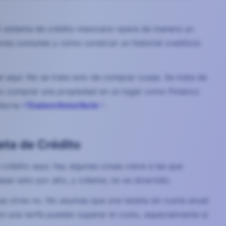
l sistema de crédito mexicano opera de manera un
res comunes y cómo construir un historial crediticio
l aquí. No se trata solo de comprar cosas. Se trata de
omo comprar una propiedad en un lugar como Polanco
 Norte
Explore Roma Norte
.
eta de Crédito
crédito aquí, hay algunas cosas clave a las que
r esto por alto, y créeme, no es divertido.
que otras no. No asumas que una tarjeta sin cuota anual
on una tarifa pueden superar el costo, especialmente si