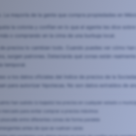
. La mayoría de la gente que compra propiedades en Méxic
usta la colonia y confían en lo que el agente les dice sobr
ás o comprando en la cima de una burbuja local.
 de precios lo cambian todo. Cuando puedes ver cómo han 
ños, surgen patrones. Detectarás qué zonas están realmente
a temporal.
so a los datos oficiales del índice de precios de la Socied
n para autorizar hipotecas. No son datos extraídos de anun
ánto han subido (o bajado) los precios en cualquier estado o munic
 de mercado para evitar comprar a precios máximos
plusvalía entre diferentes zonas de forma paralela
emergentes antes de que se vuelvan caras