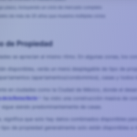
rgo plazo, incluyendo un ciclo de mercado completo
pleto de más de 20 años que muestra múltiples ciclos
ipo de Propiedad
ades se aprecian al mismo ritmo. En algunas zonas, los cond
án disponibles, verás un menú desplegable de tipo de propi
epartamentos (apartamentos/condominios), casas y todos 
nte en ciudades como la Ciudad de México, donde el desar
s de la Roma Norte
ha visto una construcción masiva de con
sigue siendo predominantemente de casas.
ce, significa que solo hay datos combinados disponibles par
tipo de propiedad generalmente solo están disponibles a niv