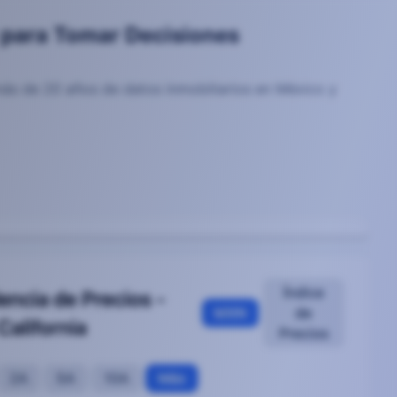
 para Tomar Decisiones
más de 20 años de datos inmobiliarios en México y
iliarias más Inteligentes en México