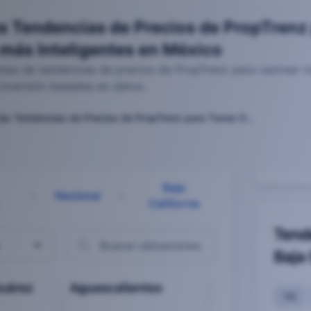
s Tendencias de Precios de PropTrenz
 más Inteligentes en México
tas de tendencias de precios de PropTrenz para rastrear 
inversión basadas en datos.
Cómo Usar las Tendencias de Precios de PropTrenz para Tomar Decisiones Inmobiliarias más Inteligentes en México
026-01-10T17:16:44.936Z
cias de Precios de PropTrenz para Tomar Decisiones Inmob