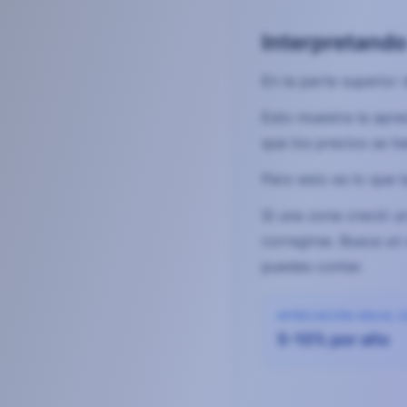
Interpretando
En la parte superior 
Esto muestra la apre
que los precios se h
Pero esto es lo que 
Si una zona creció u
corregirse. Busca un
puedes contar.
APRECIACIÓN ANUAL 
5-10% por año