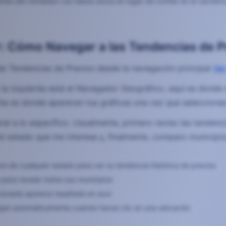
iones del vendedor con datos duros en lugar de confiar en la narrativ
: Cómo Navegar a las Tendencias de P
 de Tendencias de Precios desde la navegación principal
Ver
la izquierda está el Navegador Geográfico, aquí es donde de
cha es donde aparecen tus gráficas una vez que seleccionas
al a lo específico. Usualmente, primero reviso las tenden
l estado que me interesa y, finalmente, comparo municipios
re de cualquier estado para ver su tendencia histórica de precios
para revelar todos sus municipios
cionada aparece resaltada en azul
rgan automáticamente cuando haces clic en una ubicación