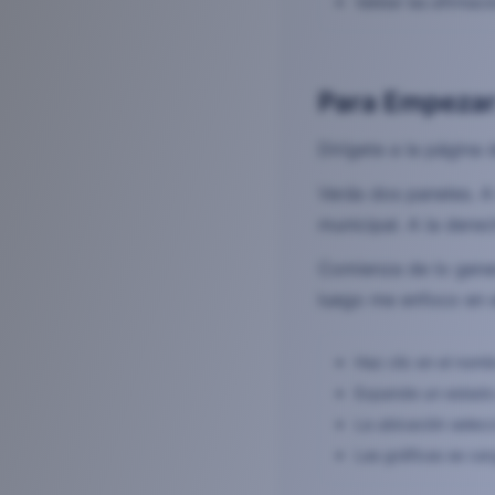
Validar las afirmac
Para Empezar
Dirígete a la página
Verás dos paneles. A 
municipal. A la dere
Comienza de lo gener
luego me enfoco en e
Haz clic en el nomb
Expande un estado 
La ubicación selec
Las gráficas se ca