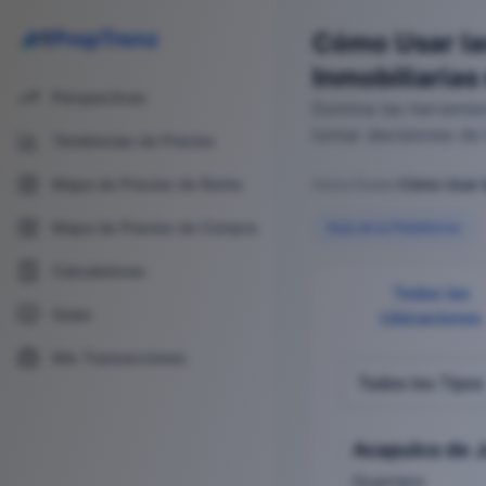
PropTrenz
Cómo Usar la
Inmobiliarias
Perspectivas
Domina las herramien
tomar decisiones de 
Tendencias de Precios
Mapa de Precios de Renta
Inicio
/
Guías
/
2
Mapa de Precios de Compra
Guía de la Plataforma
Cómo Usar las Tenden
Calculadoras
Guías
Mis Transacciones