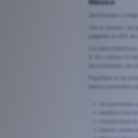
México
Seré honesto contigo
Ven un anuncio, les g
pagando un 20% de m
Los datos históricos
5, 10 o incluso 20 a
aprovechando una ol
PropTrenz te da acce
bancos mexicanos usa
Ver exactamente cu
Identificar ciclos
Comparar tasas de 
Detectar colonias 