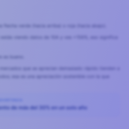
 flecha verde (hacia arriba) o roja (hacia abajo).
i estás viendo datos de 10A y ves +156%, eso significa
re es bueno.
 mercados que se aprecian demasiado rápido tienden a
odos; esa es una apreciación sostenible con la que
ADVERTENCIA
ento de más del 30% en un solo año