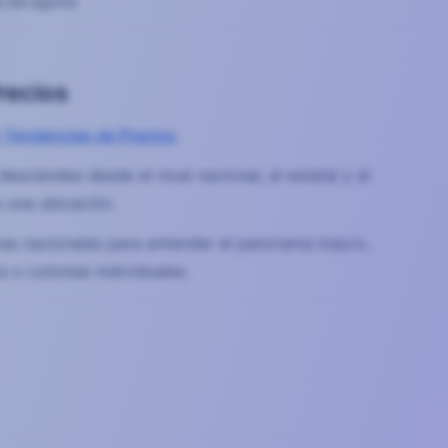
a del agente
recios
 Tendencias de Precios
.
sciendes desde el nivel nacional, al estatal y al
 una ubicación.
cias nacionales para entender el panorama macro,
 o colonias individuales.