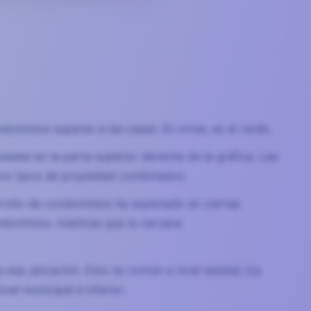
ominios superan a las casas. En otras, es al revés.
edad en la parte superior derecha de la gráfica. Las
los tipos de propiedad combinados.
rollo de condominios ha explotado en ciertas
dominios, mientras que la cercana
a esa ubicación. Esto es común a nivel estatal; los
el municipal e inferior.