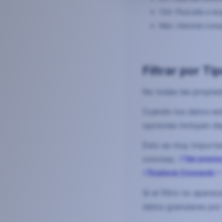
10A: Plusvalía a la
Máx: Historial com
Filtrar por T
No todas las propied
Cuando los datos est
opciones incluyen d
Esto es muy importa
colonias.
Ver precio
Explorar Coyoacán
Si el filtro no apare
datos granulares por 