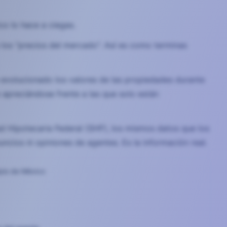
o lo hace a ciegas.
e los "precios del mercado". Así es como terminas
evolucionado los valores de las propiedades durante
 apreciándose frente a las que solo están
ad Hipotecaria Federal (SHF), los mismos datos que los
cios ni opiniones de agentes. Es la información real.
ipio de México