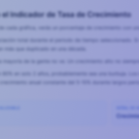
 el Indicador de Tasa de Crecimiento
de cada gráfica, verás un porcentaje de crecimiento con una
ciación total durante el periodo de tiempo seleccionado. S
an más que duplicado en una década.
la mayoría de la gente no ve. Un crecimiento alto no siemp
n 80% en solo 2 años, probablemente sea una burbuja. Los
 crecimiento anual constante del 5-10% durante largos peri
SALUDABLE
SEÑAL DE 
Crecimi