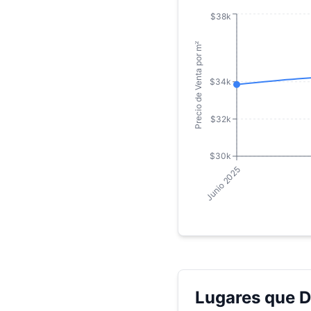
$38k
Precio de Venta por m²
$34k
$32k
$30k
Junio 2025
Lugares que D