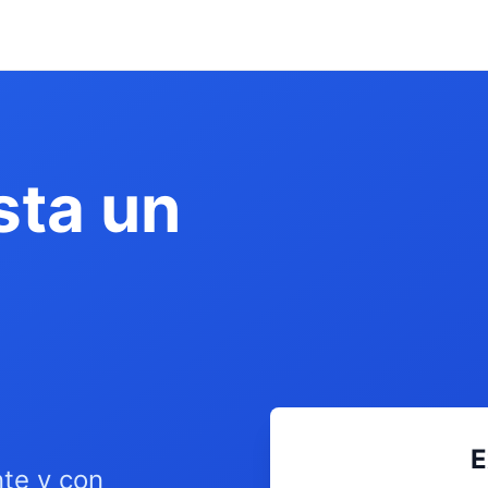
sta un
E
nte y con