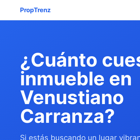
PropTrenz
¿Cuánto cue
inmueble en
Venustiano
Carranza?
Si estás buscando un lugar vibra