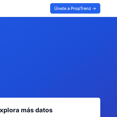
Únete a PropTrenz →
xplora más datos