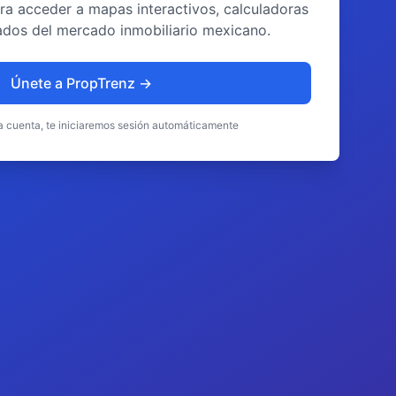
ra acceder a mapas interactivos, calculadoras
llados del mercado inmobiliario mexicano.
Únete a PropTrenz →
na cuenta, te iniciaremos sesión automáticamente