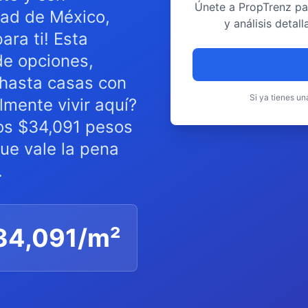
Únete a PropTrenz pa
dad de México,
y análisis deta
ara ti! Esta
de opciones,
hasta casas con
Si ya tienes u
lmente vivir aquí?
los $34,091 pesos
ue vale la pena
.
34,091
/m²