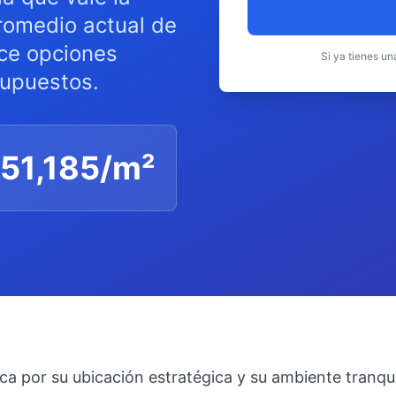
romedio actual de
ece opciones
Si ya tienes u
supuestos.
51,185
/m²
ca por su ubicación estratégica y su ambiente tranqu