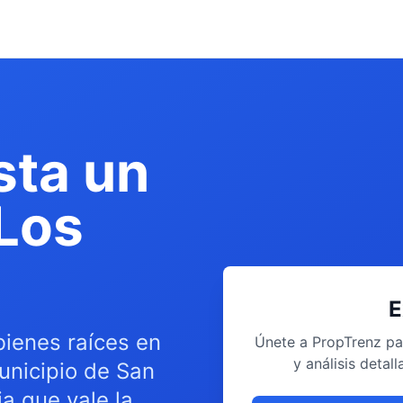
sta un
Los
E
bienes raíces en
Únete a PropTrenz pa
y análisis deta
unicipio de San
a que vale la