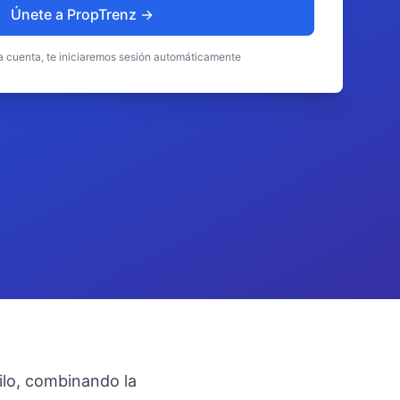
Únete a PropTrenz →
na cuenta, te iniciaremos sesión automáticamente
ilo, combinando la