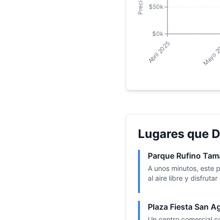
$50k
$0k
Abril 2025
Mayo 2
Lugares que D
Parque Rufino Ta
A unos minutos, este p
al aire libre y disfruta
Plaza Fiesta San A
Un centro comercial c