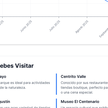
025
Junio 2025
Julio 2025
Agosto 2025
Septiem
ebes Visitar
mayo
Centrito Valle
arque es ideal para actividades
Conocido por sus restaurantes
r de la naturaleza.
tiendas boutique, perfecto p
o una cena especial.
gustín
Museo El Centenario
on una gran variedad de tiendas,
Un espacio cultural que exhibe 