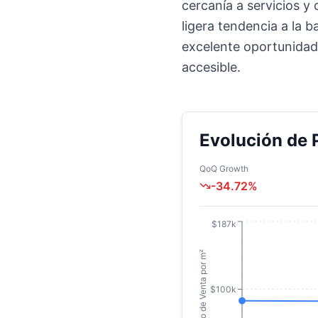
cercanía a servicios 
ligera tendencia a la b
excelente oportunidad
accesible.
Evolución de 
QoQ Growth
-34.72
%
$187k
Precio de Venta por m²
$100k