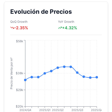
Evolución de Precios
QoQ Growth
YoY Growth
-2.35
%
+
4.32
%
$56k
Precio de Venta por m²
$38k
$29k
$20k
2024/Q4
2025/Q1
2025/Q2
2025/Q3
2025/Q4