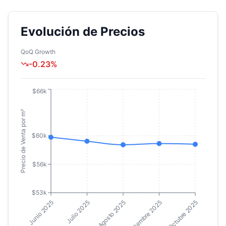
Evolución de Precios
QoQ Growth
-0.23
%
$66k
Precio de Venta por m²
$60k
$56k
$53k
Junio 2025
Julio 2025
Agosto 2025
Septiembre 2025
Octubre 2025