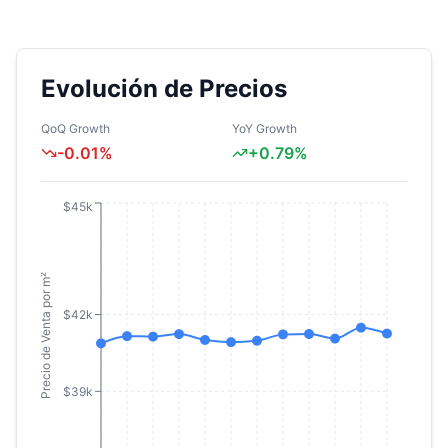
Evolución de Precios
QoQ Growth
YoY Growth
-0.01
%
+
0.79
%
$45k
Precio de Venta por m²
$42k
$39k