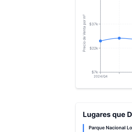
Precio de Venta por m²
$37k
$22k
$7k
2024/Q4
Lugares que D
Parque Nacional L