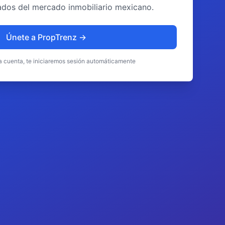
llados del mercado inmobiliario mexicano.
Únete a PropTrenz →
na cuenta, te iniciaremos sesión automáticamente