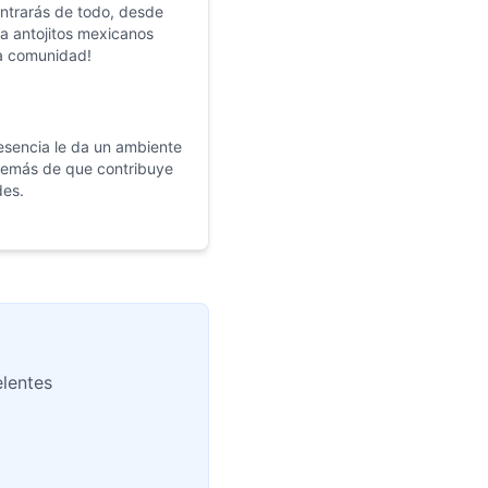
ntrarás de todo, desde
ta antojitos mexicanos
la comunidad!
esencia le da un ambiente
además de que contribuye
des.
elentes