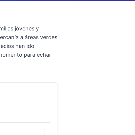
ilias jóvenes y
cercanía a áreas verdes
recios han ido
n momento para echar