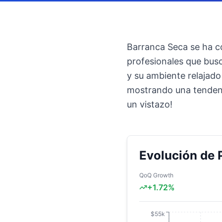
Barranca Seca se ha co
profesionales que busc
y su ambiente relajado
mostrando una tendenc
un vistazo!
Evolución de 
QoQ Growth
+
1.72
%
$55k