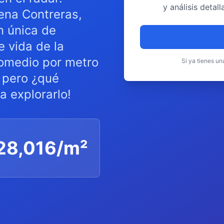
y análisis deta
ena Contreras,
n única de
e vida de la
romedio por metro
Si ya tienes u
 pero ¿qué
a explorarlo!
28,016
/m²