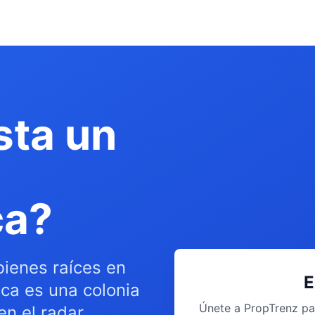
sta un
ca?
bienes raíces en
E
ca es una colonia
Únete a PropTrenz pa
n el radar.