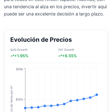
una tendencia al alza en los precios, invertir aquí
puede ser una excelente decisión a largo plazo.
Evolución de Precios
QoQ Growth
YoY Growth
+
1.95
%
+
6.55
%
$69k
Precio de Venta por m²
$60k